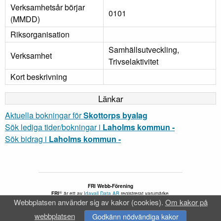
Verksamhetsår börjar
0101
(MMDD)
Riksorganisation
Samhällsutveckling,
Verksamhet
Trivselaktivitet
Kort beskrivning
Länkar
Aktuella bokningar för
Skottorps byalag
Sök lediga tider/bokningar i
Laholms kommun -
Sök bidrag i
Laholms kommun -
FRI Webb-Förening
®
FRI
är ett av
Idavall Data AB
registrerat varumärke.
Webbplatsen använder sig av kakor (cookies).
Om kakor på
Tillgänglighetsredogörelse
v 5.2.31
webbplatsen
Godkänn nödvändiga kakor