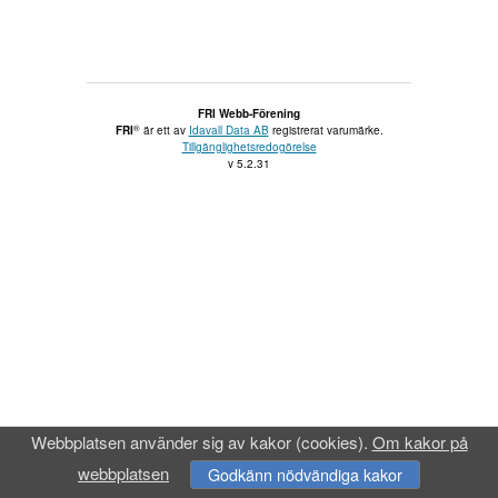
FRI Webb-Förening
®
FRI
är ett av
Idavall Data AB
registrerat varumärke.
Tillgänglighetsredogörelse
v 5.2.31
Webbplatsen använder sig av kakor (cookies).
Om kakor på
webbplatsen
Godkänn nödvändiga kakor