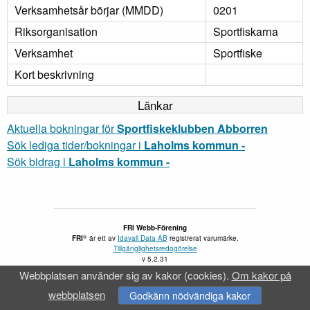
Verksamhetsår börjar (MMDD)
0201
Riksorganisation
Sportfiskarna
Verksamhet
Sportfiske
Kort beskrivning
Länkar
Aktuella bokningar för
Sportfiskeklubben Abborren
Sök lediga tider/bokningar i
Laholms kommun -
Sök bidrag i
Laholms kommun -
FRI Webb-Förening
®
FRI
är ett av
Idavall Data AB
registrerat varumärke.
Tillgänglighetsredogörelse
v 5.2.31
Webbplatsen använder sig av kakor (cookies).
Om kakor på
webbplatsen
Godkänn nödvändiga kakor