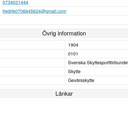
0734031444
fredrik0706645624@gmail.com
Övrig information
1904
0101
Svenska Skyttesportförbunde
Skytte
Gevärsskytte
Länkar