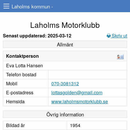
Laholms kommun -
Laholms Motorklubb
Senast uppdaterad: 2025-03-12
Skriv ut
Allmänt
Kontaktperson
Eva Lotta Hansen
Telefon bostad
Mobil
070-3081312
E-postadress
lottasgolden@gmail.com
Hemsida
www.laholmsmotorklubb.se
Övrig information
Bildad år
1954