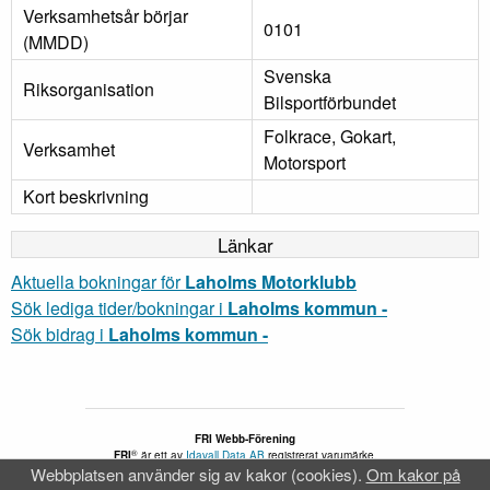
Verksamhetsår börjar
0101
(MMDD)
Svenska
Riksorganisation
Bilsportförbundet
Folkrace, Gokart,
Verksamhet
Motorsport
Kort beskrivning
Länkar
Aktuella bokningar för
Laholms Motorklubb
Sök lediga tider/bokningar i
Laholms kommun -
Sök bidrag i
Laholms kommun -
FRI Webb-Förening
®
FRI
är ett av
Idavall Data AB
registrerat varumärke.
Webbplatsen använder sig av kakor (cookies).
Om kakor på
Tillgänglighetsredogörelse
v 5.2.31