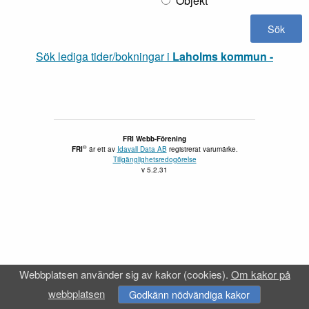
Objekt
Sök lediga tider/bokningar i
Laholms kommun -
FRI Webb-Förening
®
FRI
är ett av
Idavall Data AB
registrerat varumärke.
Tillgänglighetsredogörelse
v 5.2.31
Webbplatsen använder sig av kakor (cookies).
Om kakor på
webbplatsen
Godkänn nödvändiga kakor