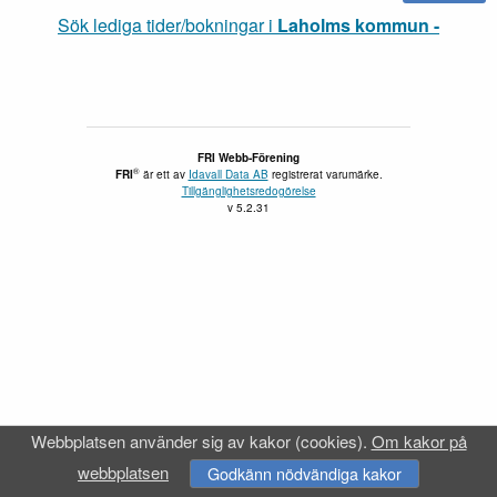
Sök lediga tider/bokningar i
Laholms kommun -
FRI Webb-Förening
®
FRI
är ett av
Idavall Data AB
registrerat varumärke.
Tillgänglighetsredogörelse
v 5.2.31
Webbplatsen använder sig av kakor (cookies).
Om kakor på
webbplatsen
Godkänn nödvändiga kakor