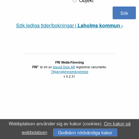
Objekt
Sök lediga tider/bokningar i
Laholms kommun -
FRI Webb-Förening
®
FRI
är ett av
Idavall Data AB
registrerat varumärke.
Tillgänglighetsredogörelse
v 5.2.31
Webbplatsen använder sig av kakor (cookies).
Om kakor på
webbplatsen
Godkänn nödvändiga kakor