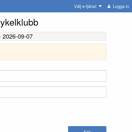
Välj e-tjänst
Logga in
Cykelklubb
-
2026-09-07