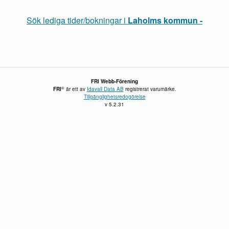
Sök lediga tider/bokningar i
Laholms kommun -
FRI Webb-Förening
®
FRI
är ett av
Idavall Data AB
registrerat varumärke.
Tillgänglighetsredogörelse
v 5.2.31