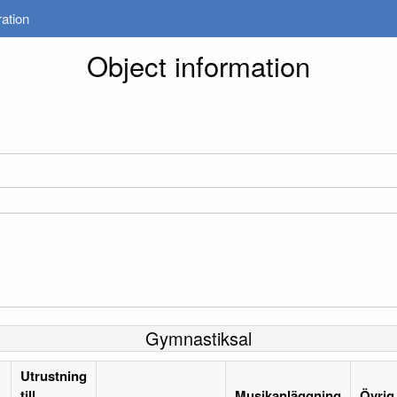
ration
Object information
Gymnastiksal
Utrustning
till
Musikanläggning
Övrig