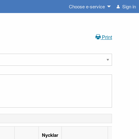
Choose e-service
Sign in
Print
Nycklar