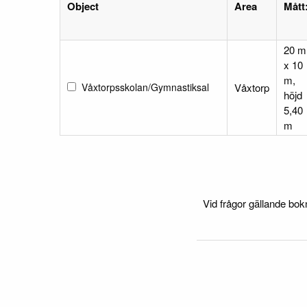
Object
Area
Mått
20 m
x 10
m,
Våxtorpsskolan/Gymnastiksal
Våxtorp
höjd
5,40
m
Vid frågor gällande bok