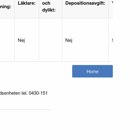
Läktare:
och
Depositionsavgift:
Vaktmästare
tning:
dylikt:
Nej
Nej
Södergruppe
idsenheten tel. 0430-151