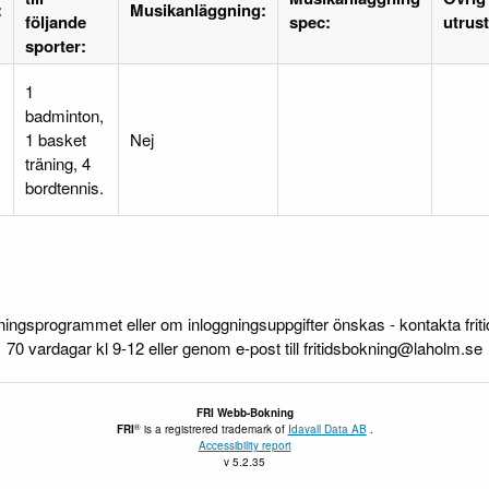
:
Musikanläggning:
följande
spec:
utrus
sporter:
1
badminton,
1 basket
Nej
träning, 4
bordtennis.
ningsprogrammet eller om inloggningsuppgifter önskas - kontakta frit
70 vardagar kl 9-12 eller genom e-post till fritidsbokning@laholm.se
FRI
Webb-Bokning
®
FRI
is a registrered trademark of
Idavall Data AB
.
Accessibility report
v 5.2.35